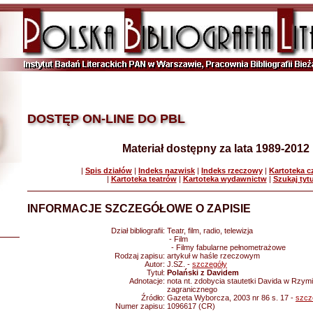
DOSTĘP ON-LINE DO PBL
Materiał dostępny za lata 1989-2012
|
Spis działów
|
Indeks nazwisk
|
Indeks rzeczowy
|
Kartoteka 
|
Kartoteka teatrów
|
Kartoteka wydawnictw
|
Szukaj tyt
INFORMACJE SZCZEGÓŁOWE O ZAPISIE
Dział bibliografii:
Teatr, film, radio, telewizja
- Film
- Filmy fabularne pełnometrażowe
Rodzaj zapisu:
artykuł w haśle rzeczowym
Autor:
J.SZ. -
szczegóły
Tytuł:
Polański z Davidem
Adnotacje:
nota nt. zdobycia stautetki Davida w Rzymi
zagranicznego
Źródło:
Gazeta Wyborcza, 2003 nr 86 s. 17 -
szcz
Numer zapisu:
1096617 (CR)