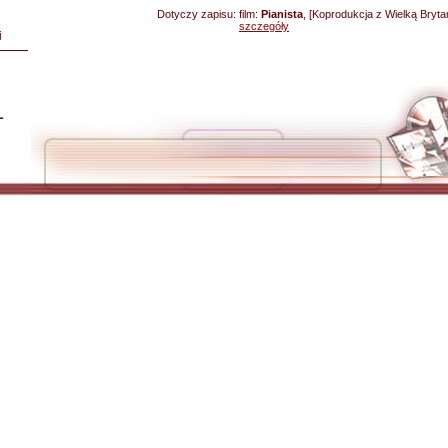
Dotyczy zapisu:
film:
Pianista
, [Koprodukcja z Wielką Brytan
szczegóły
i
L