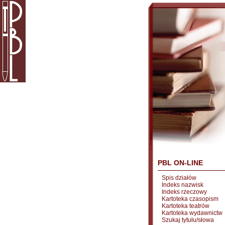
PBL ON-LINE
Spis działów
Indeks nazwisk
Indeks rzeczowy
Kartoteka czasopism
Kartoteka teatrów
Kartoteka wydawnictw
Szukaj tytułu/słowa