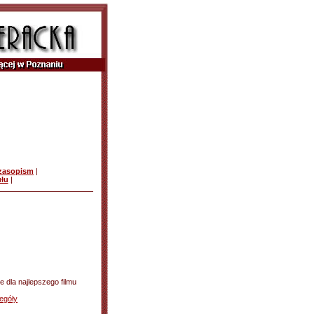
czasopism
|
ułu
|
e dla najlepszego filmu
egóły