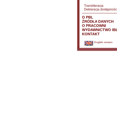
Transliteracja
Deklaracja dostępnośc
O PBL
ŹRÓDŁA DANYCH
O PRACOWNI
WYDAWNICTWO IB
KONTAKT
English version