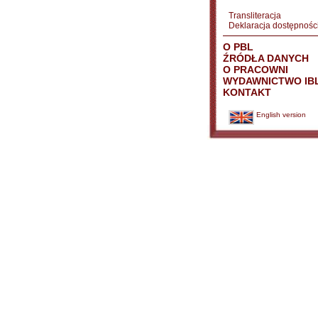
Transliteracja
Deklaracja dostępnośc
O PBL
ŹRÓDŁA DANYCH
O PRACOWNI
WYDAWNICTWO IB
KONTAKT
English version