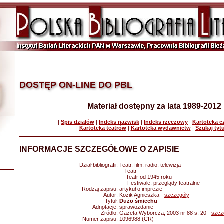
DOSTĘP ON-LINE DO PBL
Materiał dostępny za lata 1989-2012
|
Spis działów
|
Indeks nazwisk
|
Indeks rzeczowy
|
Kartoteka 
|
Kartoteka teatrów
|
Kartoteka wydawnictw
|
Szukaj tyt
INFORMACJE SZCZEGÓŁOWE O ZAPISIE
Dział bibliografii:
Teatr, film, radio, telewizja
- Teatr
- Teatr od 1945 roku
- Festiwale, przeglądy teatralne
Rodzaj zapisu:
artykuł o imprezie
Autor:
Kozik Agnieszka -
szczegóły
Tytuł:
Dużo śmiechu
Adnotacje:
sprawozdanie
Źródło:
Gazeta Wyborcza, 2003 nr 88 s. 20 -
szcz
Numer zapisu:
1096988 (CR)