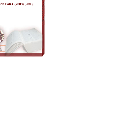
ich PaKA (2003)
[2003] -