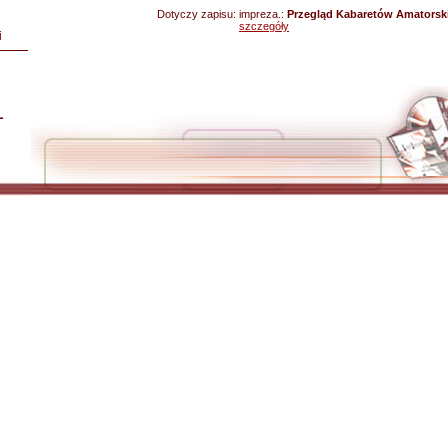
Dotyczy zapisu:
impreza.:
Przegląd Kabaretów Amatorsk
szczegóły
i
L