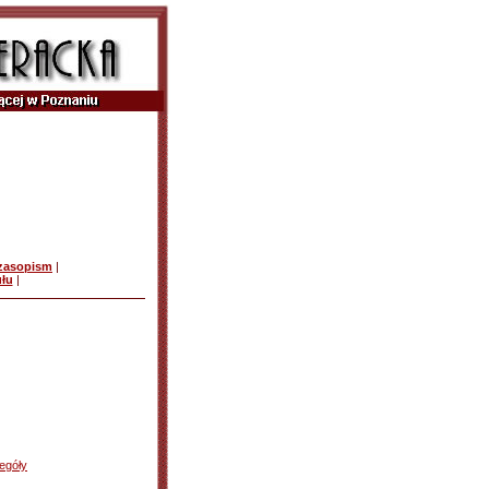
czasopism
|
ułu
|
egóły