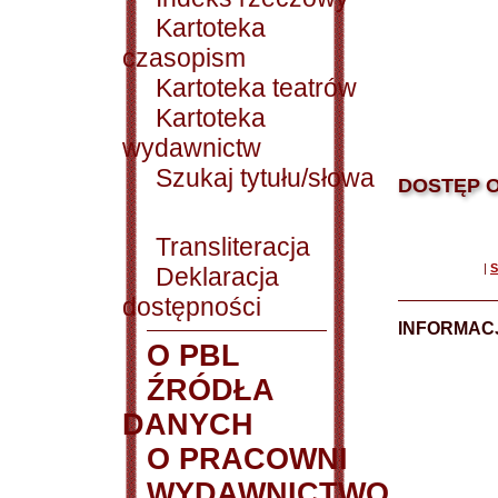
Kartoteka
czasopism
Kartoteka teatrów
Kartoteka
wydawnictw
Szukaj tytułu/słowa
DOSTĘP O
Transliteracja
|
S
Deklaracja
dostępności
INFORMACJ
O PBL
ŹRÓDŁA
DANYCH
O PRACOWNI
WYDAWNICTWO