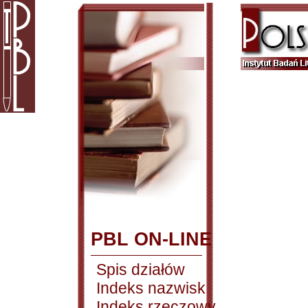
PBL ON-LINE
Spis działów
Indeks nazwisk
Indeks rzeczowy