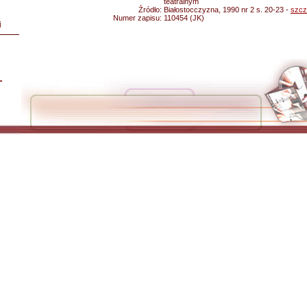
teatralnym
Źródło:
Białostocczyzna, 1990 nr 2 s. 20-23 -
szcz
Numer zapisu:
110454 (JK)
i
L