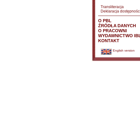
Transliteracja
Deklaracja dostępnośc
O PBL
ŹRÓDŁA DANYCH
O PRACOWNI
WYDAWNICTWO IB
KONTAKT
English version