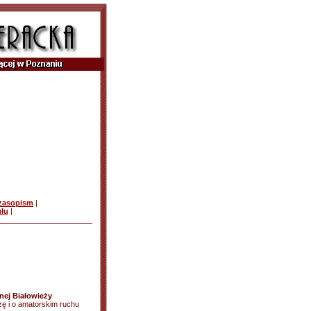
czasopism
|
ułu
|
nej Białowieży
żę i o amatorskim ruchu