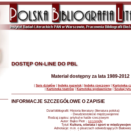
DOSTĘP ON-LINE DO PBL
Materiał dostępny za lata 1989-2012
|
Spis działów
|
Indeks nazwisk
|
Indeks rzeczowy
|
Kartoteka 
|
Kartoteka teatrów
|
Kartoteka wydawnictw
|
Szukaj tyt
INFORMACJE SZCZEGÓŁOWE O ZAPISIE
Dział bibliografii:
Historia literatury (literatura polska)
- Dwudziestolecie międzywojenne
Rodzaj zapisu:
artykuł w haśle rzeczowym
Autor:
Bajko Piotr -
szczegóły
Tytuł:
Kultura, oświata i sport w międzywojen
Adnotacje:
m.in. o pisarzach odwiedzających Białowie