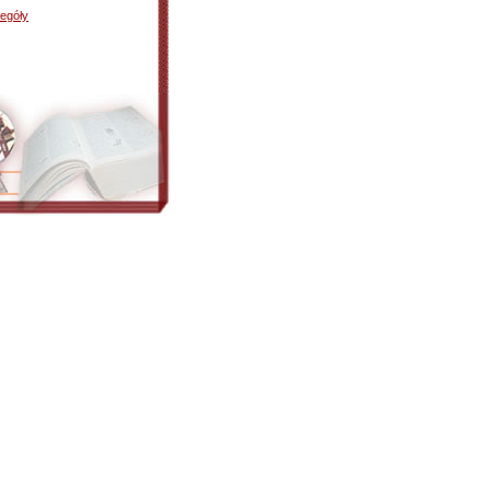
egóły