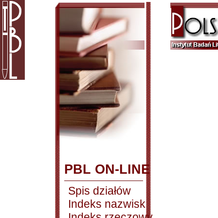
PBL ON-LINE
Spis działów
Indeks nazwisk
Indeks rzeczowy