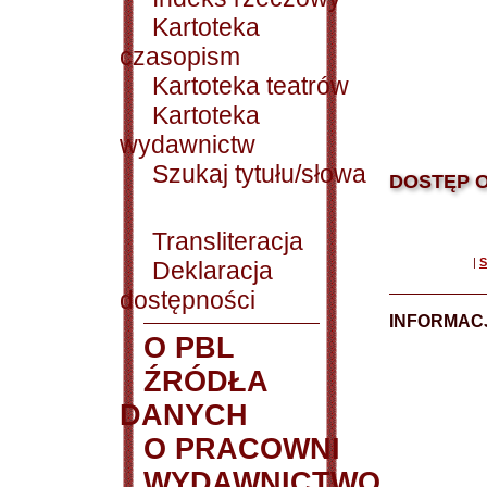
Kartoteka
czasopism
Kartoteka teatrów
Kartoteka
wydawnictw
Szukaj tytułu/słowa
DOSTĘP O
Transliteracja
|
S
Deklaracja
dostępności
INFORMACJ
O PBL
ŹRÓDŁA
DANYCH
O PRACOWNI
WYDAWNICTWO