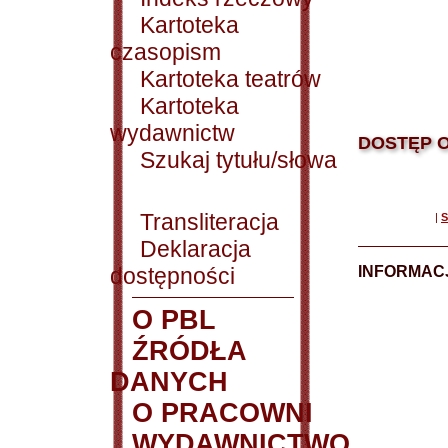
Kartoteka
czasopism
Kartoteka teatrów
Kartoteka
wydawnictw
DOSTĘP O
Szukaj tytułu/słowa
Transliteracja
|
S
Deklaracja
dostępności
INFORMACJ
O PBL
ŹRÓDŁA
DANYCH
O PRACOWNI
WYDAWNICTWO