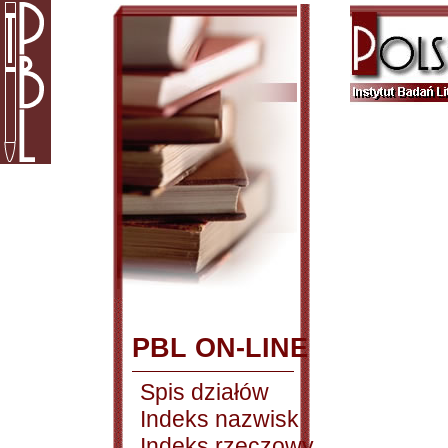
PBL ON-LINE
Spis działów
Indeks nazwisk
Indeks rzeczowy