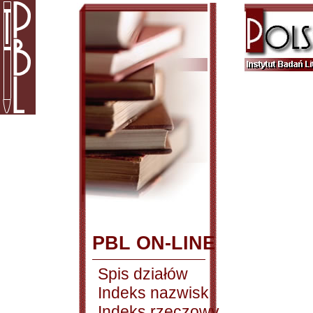
PBL ON-LINE
Spis działów
Indeks nazwisk
Indeks rzeczowy