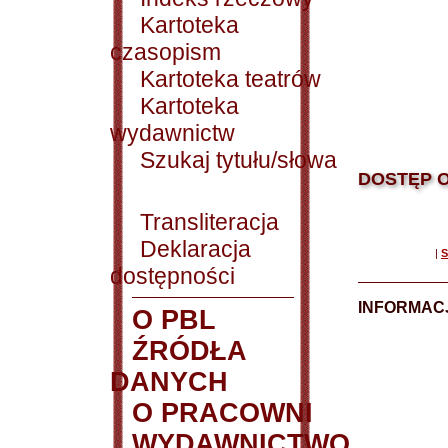
Kartoteka
czasopism
Kartoteka teatrów
Kartoteka
wydawnictw
Szukaj tytułu/słowa
DOSTĘP O
Transliteracja
Deklaracja
|
S
dostępności
INFORMACJ
O PBL
ŹRÓDŁA
DANYCH
O PRACOWNI
WYDAWNICTWO