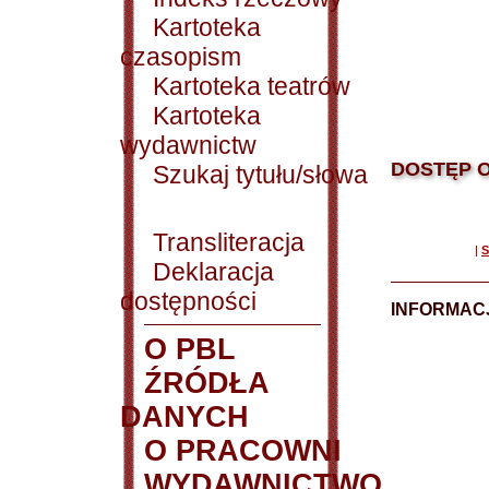
Kartoteka
czasopism
Kartoteka teatrów
Kartoteka
wydawnictw
DOSTĘP O
Szukaj tytułu/słowa
Transliteracja
|
S
Deklaracja
dostępności
INFORMACJ
O PBL
ŹRÓDŁA
DANYCH
O PRACOWNI
WYDAWNICTWO