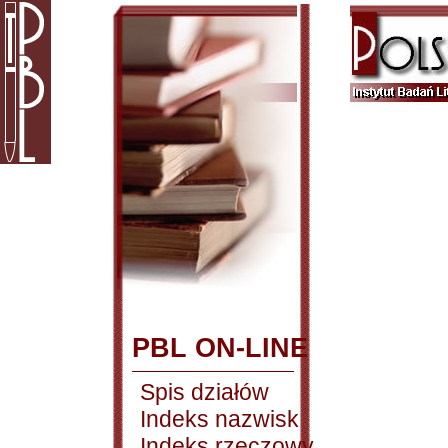
PBL ON-LINE
Spis działów
Indeks nazwisk
Indeks rzeczowy