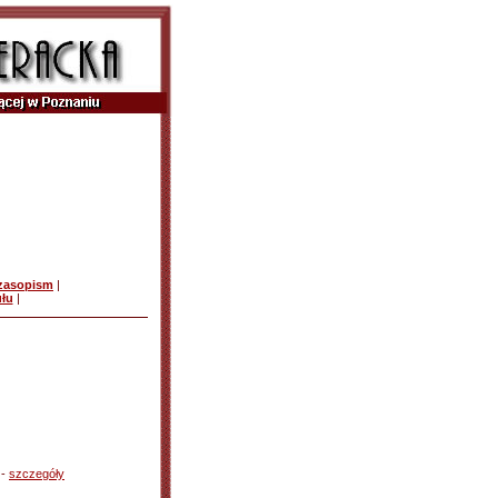
czasopism
|
ułu
|
 -
szczegóły