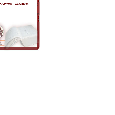
rytyków Teatralnych