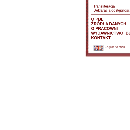
Transliteracja
Deklaracja dostępnośc
O PBL
ŹRÓDŁA DANYCH
O PRACOWNI
WYDAWNICTWO IB
KONTAKT
English version