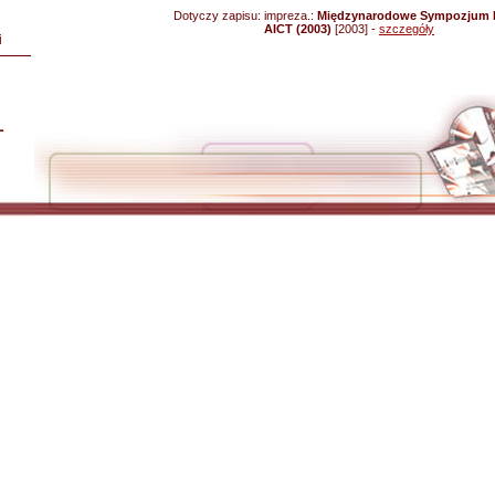
Dotyczy zapisu:
impreza.:
Międzynarodowe Sympozjum K
AICT (2003)
[2003] -
szczegóły
i
L