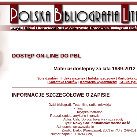
DOSTĘP ON-LINE DO PBL
Materiał dostępny za lata 1989-2012
|
Spis działów
|
Indeks nazwisk
|
Indeks rzeczowy
|
Kartoteka 
|
Kartoteka teatrów
|
Kartoteka wydawnictw
|
Szukaj tyt
INFORMACJE SZCZEGÓŁOWE O ZAPISIE
Dział bibliografii:
Teatr, film, radio, telewizja
- Teatr
- Krytyka teatralna
Rodzaj zapisu:
artykuł o imprezie
Autor:
Cirlić Dorota Jovanka -
szczegóły
Tytuł:
Nowy Sad: brutalistów troche dość
Adnotacje:
sprawozdanie
Źródło:
Dialog [Warszawa], 2003 nr 7/8 s. 249-251
Numer zapisu:
1110244 (MK)