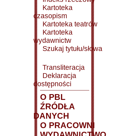
Kartoteka
czasopism
Kartoteka teatrów
Kartoteka
wydawnictw
Szukaj tytułu/słowa
Transliteracja
Deklaracja
dostępności
O PBL
ŹRÓDŁA
DANYCH
O PRACOWNI
WYDAWNICTWO