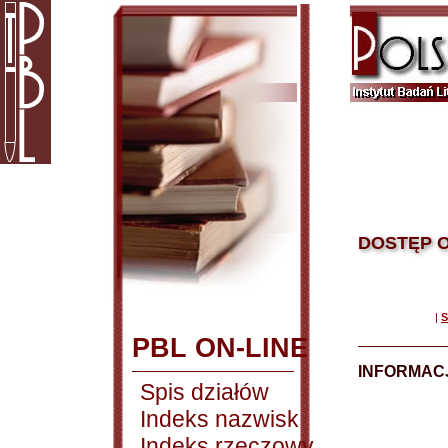
DOSTĘP O
|
S
PBL ON-LINE
INFORMACJ
Spis działów
Indeks nazwisk
Indeks rzeczowy