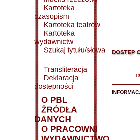
Kartoteka
czasopism
Kartoteka teatrów
Kartoteka
wydawnictw
Szukaj tytułu/słowa
DOSTĘP O
Transliteracja
|
S
Deklaracja
dostępności
INFORMACJ
O PBL
ŹRÓDŁA
DANYCH
O PRACOWNI
WYDAWNICTWO