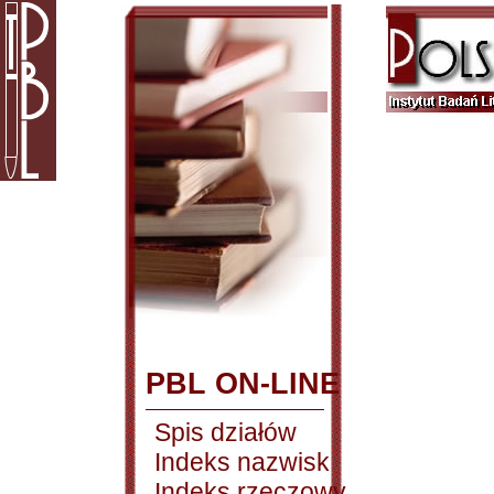
PBL ON-LINE
Spis działów
Indeks nazwisk
Indeks rzeczowy