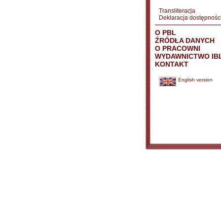
Transliteracja
Deklaracja dostępnośc
O PBL
ŹRÓDŁA DANYCH
O PRACOWNI
WYDAWNICTWO IB
KONTAKT
English version