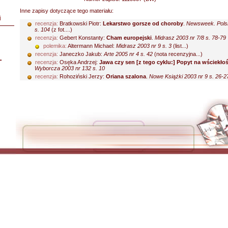
Inne zapisy dotyczące tego materiału:
i
recenzja:
Bratkowski Piotr:
Lekarstwo gorsze od choroby
.
Newsweek. Pols
s. 104
(z fot....)
recenzja:
Gebert Konstanty:
Cham europejski
.
Midrasz 2003 nr 7/8 s. 78-79
polemika:
Altermann Michael:
Midrasz 2003 nr 9 s. 3
(list...)
recenzja:
Janeczko Jakub:
Arte 2005 nr 4 s. 42
(nota recenzyjna...)
L
recenzja:
Osęka Andrzej:
Jawa czy sen [z tego cyklu:] Popyt na wściekło
Wyborcza 2003 nr 132 s. 10
recenzja:
Rohoziński Jerzy:
Oriana szalona
.
Nowe Książki 2003 nr 9 s. 26-2