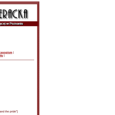
czasopism
|
ułu
|
 and the pride"]