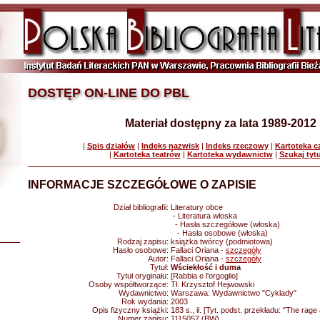
DOSTĘP ON-LINE DO PBL
Materiał dostępny za lata 1989-2012
|
Spis działów
|
Indeks nazwisk
|
Indeks rzeczowy
|
Kartoteka 
|
Kartoteka teatrów
|
Kartoteka wydawnictw
|
Szukaj tyt
INFORMACJE SZCZEGÓŁOWE O ZAPISIE
Dział bibliografii:
Literatury obce
- Literatura włoska
- Hasła szczegółowe (włoska)
- Hasła osobowe (włoska)
Rodzaj zapisu:
książka twórcy (podmiotowa)
Hasło osobowe:
Fallaci Oriana -
szczegóły
Autor:
Fallaci Oriana -
szczegóły
Tytuł:
Wściekłość i duma
Tytuł oryginału:
[Rabbia e l'orgoglio]
Osoby współtworzące:
Tł. Krzysztof Hejwowski
Wydawnictwo:
Warszawa: Wydawnictwo "Cyklady"
Rok wydania:
2003
Opis fizyczny książki:
183 s., il. [Tyt. podst. przekładu: "The rage
Numer zapisu:
1115057 (BW)