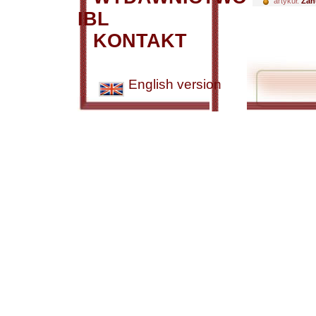
artykuł:
Zan
IBL
KONTAKT
English version