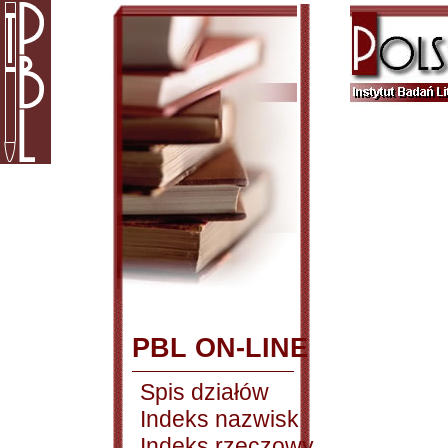
PBL ON-LINE
Spis działów
Indeks nazwisk
Indeks rzeczowy