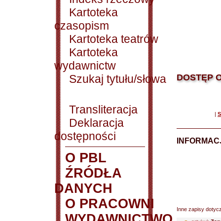
Kartoteka
czasopism
Kartoteka teatrów
Kartoteka
wydawnictw
Szukaj tytułu/słowa
DOSTĘP O
Transliteracja
|
S
Deklaracja
dostępności
INFORMACJ
O PBL
ŹRÓDŁA
DANYCH
O PRACOWNI
Inne zapisy dotyc
WYDAWNICTWO