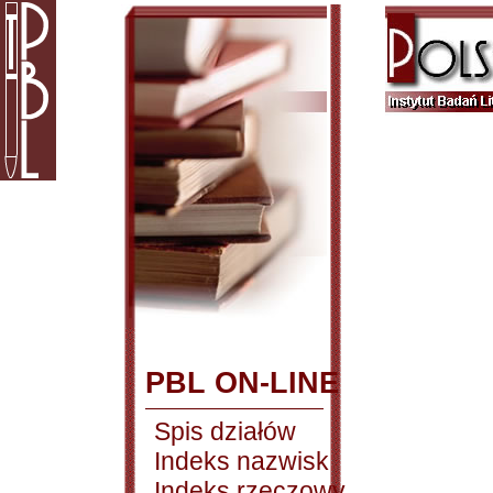
PBL ON-LINE
Spis działów
Indeks nazwisk
Indeks rzeczowy