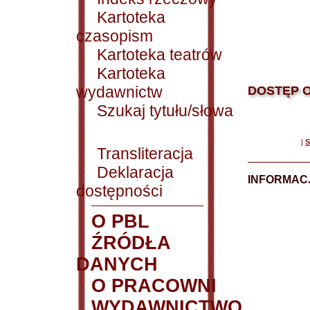
Kartoteka
czasopism
Kartoteka teatrów
Kartoteka
wydawnictw
DOSTĘP O
Szukaj tytułu/słowa
|
S
Transliteracja
Deklaracja
INFORMACJ
dostępności
O PBL
ŹRÓDŁA
DANYCH
O PRACOWNI
WYDAWNICTWO