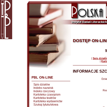
DOSTĘP ON-LIN
|
Spis dział
|
Kart
INFORMACJE SZC
PBL ON-LINE
Dział
Spis działów
Indeks nazwisk
Rod
Indeks rzeczowy
Kartoteka czasopism
Kartoteka teatrów
Kartoteka wydawnictw
Szukaj tytułu/słowa