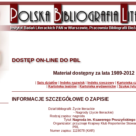
DOSTĘP ON-LINE DO PBL
Materiał dostępny za lata 1989-2012
|
Spis działów
|
Indeks nazwisk
|
Indeks rzeczowy
|
Kartoteka 
|
Kartoteka teatrów
|
Kartoteka wydawnictw
|
Szukaj tyt
INFORMACJE SZCZEGÓŁOWE O ZAPISIE
Dział bibliografii:
Życie literackie
- Nagrody (życie literackie)
Rodzaj zapisu:
nagroda
Tytuł:
Nagroda im. Ksawerego Pruszyńskiego 
Organizator:
przyznaje Krajowy Klub Reporterów Stowa
PRL
Numer zapisu:
1119078 (KAR)