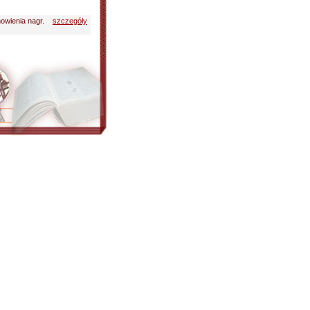
nowienia nagr.
szczegóły