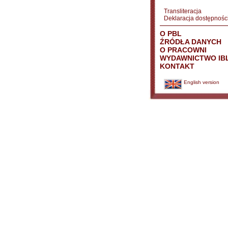
Transliteracja
Deklaracja dostępnośc
O PBL
ŹRÓDŁA DANYCH
O PRACOWNI
WYDAWNICTWO IB
KONTAKT
English version