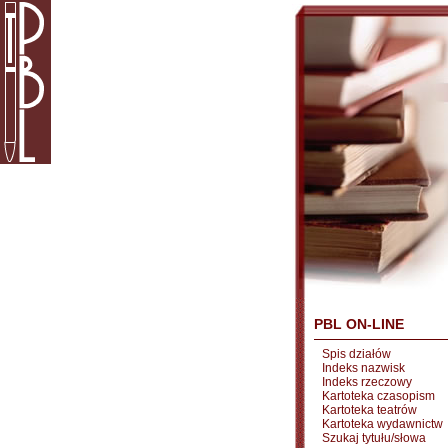
PBL ON-LINE
Spis działów
Indeks nazwisk
Indeks rzeczowy
Kartoteka czasopism
Kartoteka teatrów
Kartoteka wydawnictw
Szukaj tytułu/słowa