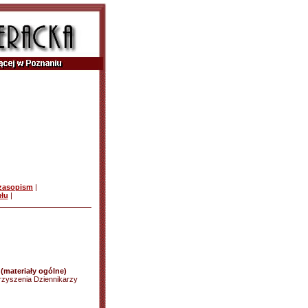
czasopism
|
ułu
|
(materiały ogólne)
rzyszenia Dziennikarzy