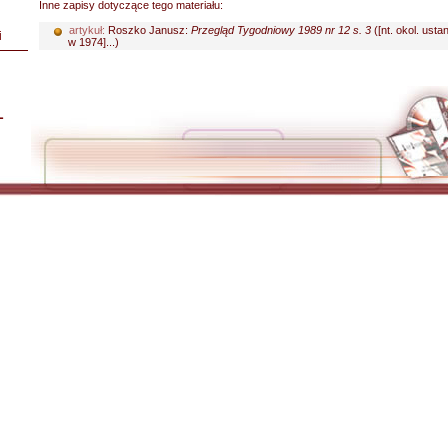
Inne zapisy dotyczące tego materiału:
artykuł:
Roszko Janusz:
Przegląd Tygodniowy 1989 nr 12 s. 3
([nt. okol. usta
i
w 1974]...)
L