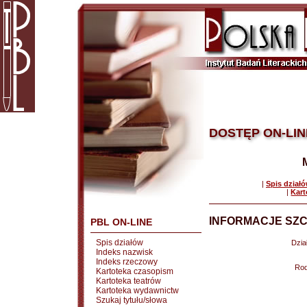
DOSTĘP ON-LIN
|
Spis dział
|
Kart
INFORMACJE SZC
PBL ON-LINE
Spis działów
Dział
Indeks nazwisk
Indeks rzeczowy
Rod
Kartoteka czasopism
Kartoteka teatrów
Kartoteka wydawnictw
Szukaj tytułu/słowa