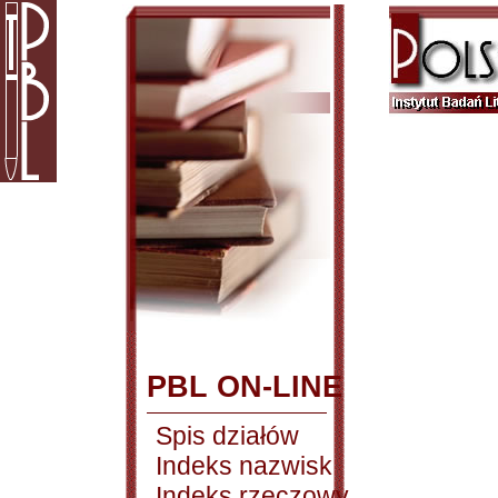
PBL ON-LINE
Spis działów
Indeks nazwisk
Indeks rzeczowy