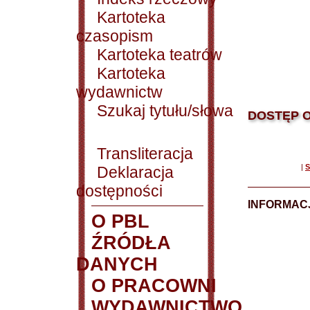
Kartoteka
czasopism
Kartoteka teatrów
Kartoteka
wydawnictw
Szukaj tytułu/słowa
DOSTĘP O
Transliteracja
|
S
Deklaracja
dostępności
INFORMACJ
O PBL
ŹRÓDŁA
DANYCH
O PRACOWNI
WYDAWNICTWO