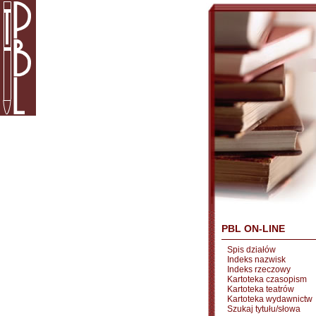
PBL ON-LINE
Spis działów
Indeks nazwisk
Indeks rzeczowy
Kartoteka czasopism
Kartoteka teatrów
Kartoteka wydawnictw
Szukaj tytułu/słowa