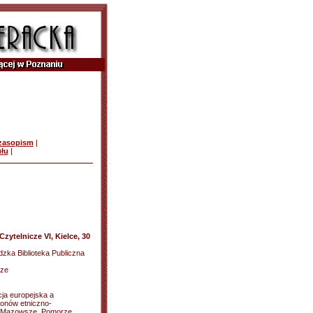
czasopism
|
ułu
|
zytelnicze VI, Kielce, 30
zka Biblioteka Publiczna
cze
cja europejska a
gionów etniczno-
e, Mazowsze, Pomorze,