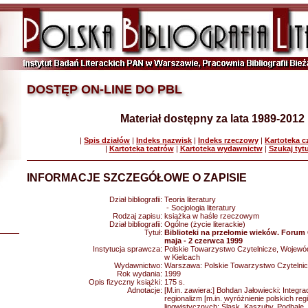
DOSTĘP ON-LINE DO PBL
Materiał dostępny za lata 1989-2012
|
Spis działów
|
Indeks nazwisk
|
Indeks rzeczowy
|
Kartoteka 
|
Kartoteka teatrów
|
Kartoteka wydawnictw
|
Szukaj tyt
INFORMACJE SZCZEGÓŁOWE O ZAPISIE
Dział bibliografii:
Teoria literatury
- Socjologia literatury
Rodzaj zapisu:
książka w haśle rzeczowym
Dział bibliografii:
Ogólne (życie literackie)
Tytuł:
Biblioteki na przełomie wieków. Forum C
maja - 2 czerwca 1999
Instytucja sprawcza:
Polskie Towarzystwo Czytelnicze, Wojewód
w Kielcach
Wydawnictwo:
Warszawa: Polskie Towarzystwo Czytelni
Rok wydania:
1999
Opis fizyczny książki:
175 s.
Adnotacje:
[M.in. zawiera:] Bohdan Jałowiecki: Integra
regionalizm [m.in. wyróżnienie polskich re
lingwistycznych: Śląsk, Kaszuby, Podhal