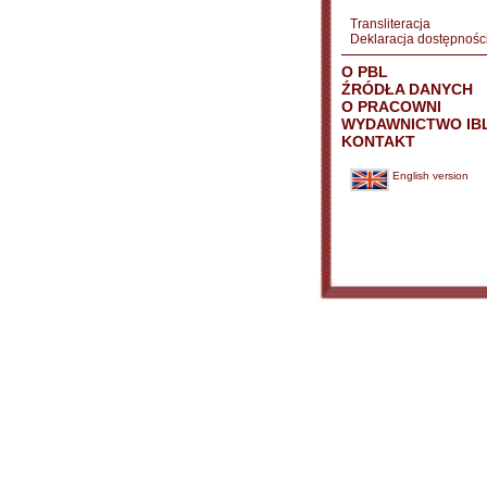
Transliteracja
Deklaracja dostępnośc
O PBL
ŹRÓDŁA DANYCH
O PRACOWNI
WYDAWNICTWO IB
KONTAKT
English version