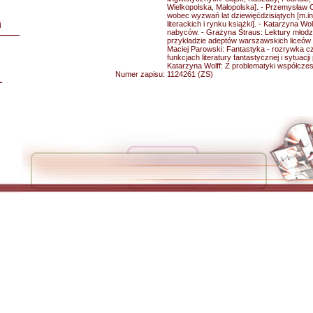
Wielkopolska, Małopolska]. - Przemysław Cz
wobec wyzwań lat dziewięćdzisiątych [m.i
literackich i rynku książki]. - Katarzyna Wol
i
nabyców. - Grażyna Straus: Lektury młodz
przykładzie adeptów warszawskich liceów 
Maciej Parowski: Fantastyka - rozrywka cz
funkcjach literatury fantastycznej i sytuacji 
Katarzyna Wolff: Z problematyki współczes
Numer zapisu:
1124261 (ZS)
L