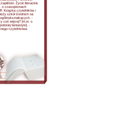
apliński: Życie literackie
n. o czasopismach
ff: Książka czytelników i
ieży szkół średnich na
ogólnokształcących. -
y coś więcej? [m.in. o
polskiej fantastyki]. -
nego czytelnictwa.