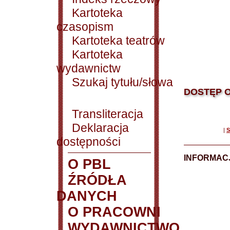
Kartoteka
czasopism
Kartoteka teatrów
Kartoteka
wydawnictw
Szukaj tytułu/słowa
DOSTĘP O
Transliteracja
Deklaracja
|
S
dostępności
INFORMACJ
O PBL
ŹRÓDŁA
DANYCH
O PRACOWNI
WYDAWNICTWO