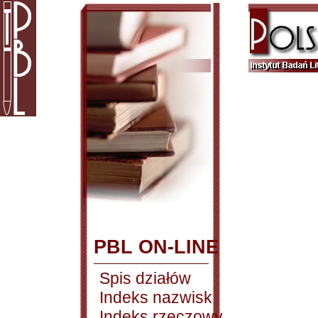
PBL ON-LINE
Spis działów
Indeks nazwisk
Indeks rzeczowy