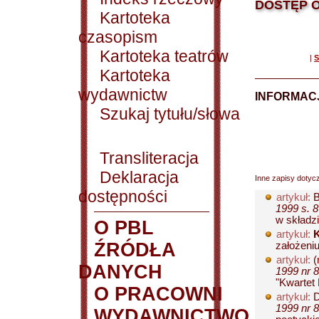
DOSTĘP O
Kartoteka
czasopism
Kartoteka teatrów
|
S
Kartoteka
wydawnictw
INFORMACJ
Szukaj tytułu/słowa
Transliteracja
Deklaracja
Inne zapisy dotyc
dostępności
artykuł:
B
1999 s. 
w składzi
O PBL
artykuł:
K
ŹRÓDŁA
założeniu
artykuł:
(
DANYCH
1999 nr 8
"Kwartet L
O PRACOWNI
artykuł:
D
1999 nr 8
WYDAWNICTWO