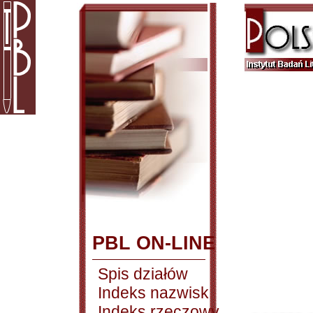
PBL ON-LINE
Spis działów
Indeks nazwisk
Indeks rzeczowy