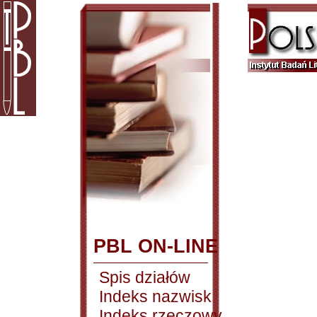
PBL ON-LINE
Spis działów
Indeks nazwisk
Indeks rzeczowy