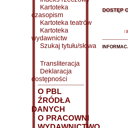
Kartoteka
DOSTĘP O
czasopism
Kartoteka teatrów
Kartoteka
|
S
wydawnictw
Szukaj tytułu/słowa
INFORMACJ
Transliteracja
Deklaracja
dostępności
O PBL
ŹRÓDŁA
DANYCH
O PRACOWNI
WYDAWNICTWO