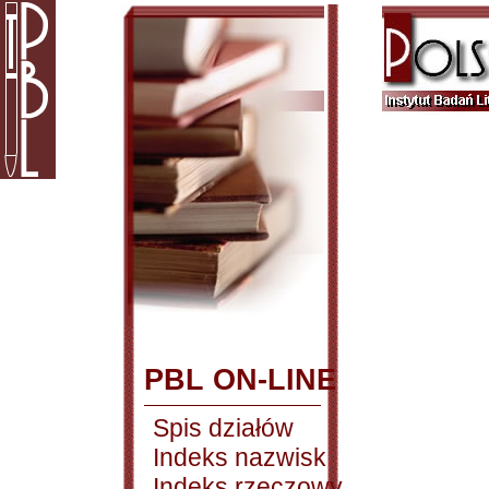
PBL ON-LINE
Spis działów
Indeks nazwisk
Indeks rzeczowy