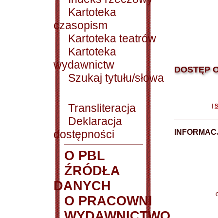
Kartoteka
czasopism
Kartoteka teatrów
Kartoteka
wydawnictw
DOSTĘP O
Szukaj tytułu/słowa
Transliteracja
|
S
Deklaracja
dostępności
INFORMACJ
O PBL
ŹRÓDŁA
DANYCH
O PRACOWNI
WYDAWNICTWO