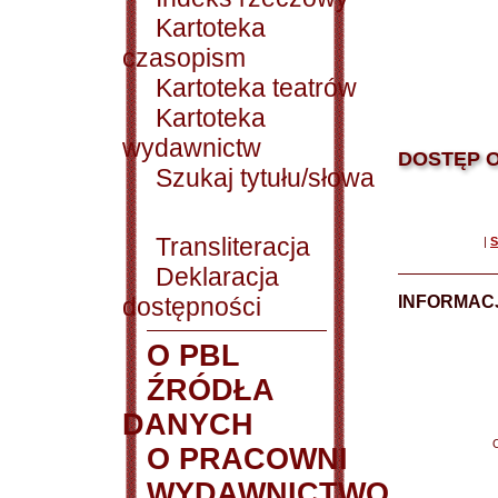
Kartoteka
czasopism
Kartoteka teatrów
Kartoteka
wydawnictw
DOSTĘP O
Szukaj tytułu/słowa
Transliteracja
|
S
Deklaracja
dostępności
INFORMACJ
O PBL
ŹRÓDŁA
DANYCH
O PRACOWNI
WYDAWNICTWO