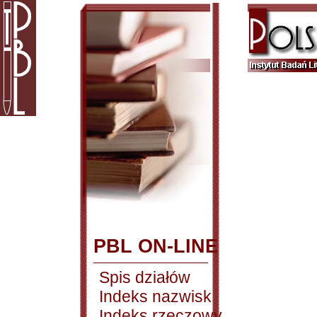
PBL ON-LINE
Spis działów
Indeks nazwisk
Indeks rzeczowy