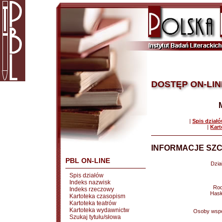
DOSTĘP ON-LIN
|
Spis dział
|
Kart
INFORMACJE SZC
PBL ON-LINE
Dział
Spis działów
Indeks nazwisk
Rod
Indeks rzeczowy
Hasł
Kartoteka czasopism
Kartoteka teatrów
Kartoteka wydawnictw
Osoby wspó
Szukaj tytułu/słowa