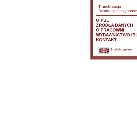
Transliteracja
Deklaracja dostępnośc
O PBL
ŹRÓDŁA DANYCH
O PRACOWNI
WYDAWNICTWO IB
KONTAKT
English version