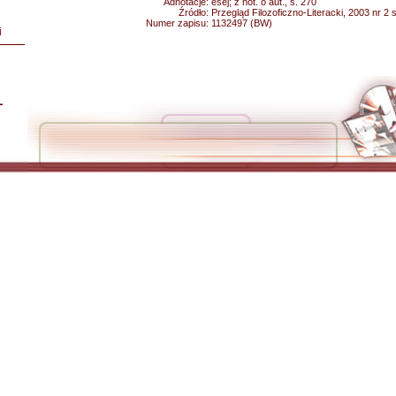
Adnotacje:
esej; z not. o aut., s. 270
Źródło:
Przegląd Filozoficzno-Literacki, 2003 nr 2 
Numer zapisu:
1132497 (BW)
i
L