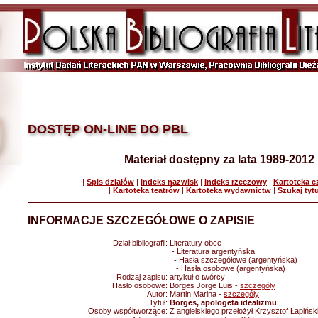
DOSTĘP ON-LINE DO PBL
Materiał dostępny za lata 1989-2012
|
Spis działów
|
Indeks nazwisk
|
Indeks rzeczowy
|
Kartoteka 
|
Kartoteka teatrów
|
Kartoteka wydawnictw
|
Szukaj tyt
INFORMACJE SZCZEGÓŁOWE O ZAPISIE
Dział bibliografii:
Literatury obce
- Literatura argentyńska
- Hasła szczegółowe (argentyńska)
- Hasła osobowe (argentyńska)
Rodzaj zapisu:
artykuł o twórcy
Hasło osobowe:
Borges Jorge Luis -
szczegóły
Autor:
Martin Marina -
szczegóły
Tytuł:
Borges, apologeta idealizmu
Osoby współtworzące:
Z angielskiego przełożył Krzysztof Łapińsk