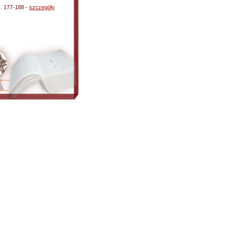
s. 177-188 -
szczegóły