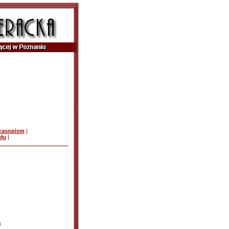
czasopism
|
ułu
|
i