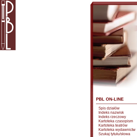
PBL ON-LINE
Spis działów
Indeks nazwisk
Indeks rzeczowy
Kartoteka czasopism
Kartoteka teatrów
Kartoteka wydawnictw
Szukaj tytułu/słowa