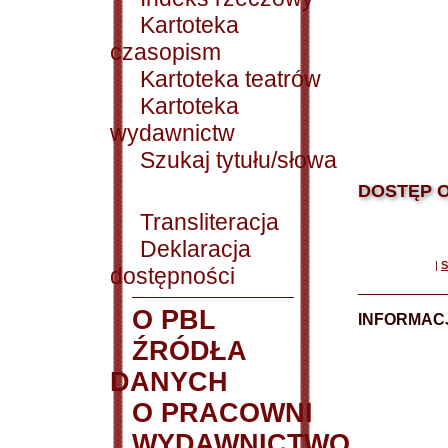
Kartoteka
czasopism
Kartoteka teatrów
Kartoteka
wydawnictw
Szukaj tytułu/słowa
DOSTĘP O
Transliteracja
Deklaracja
|
S
dostępności
O PBL
INFORMACJ
ŹRÓDŁA
DANYCH
O PRACOWNI
WYDAWNICTWO