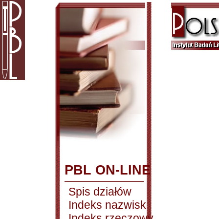
PBL ON-LINE
Spis działów
Indeks nazwisk
Indeks rzeczowy