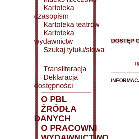
Kartoteka
czasopism
Kartoteka teatrów
Kartoteka
wydawnictw
DOSTĘP O
Szukaj tytułu/słowa
|
S
Transliteracja
Deklaracja
INFORMACJ
dostępności
O PBL
ŹRÓDŁA
DANYCH
O PRACOWNI
WYDAWNICTWO