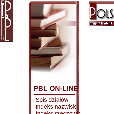
PBL ON-LINE
Spis działów
Indeks nazwisk
Indeks rzeczowy