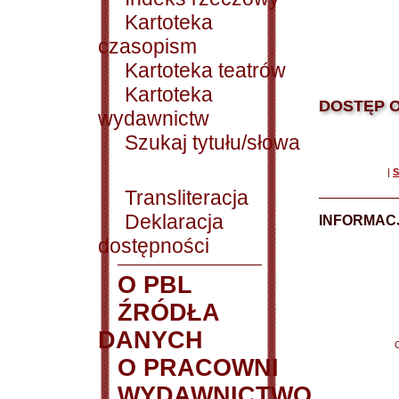
Kartoteka
czasopism
Kartoteka teatrów
Kartoteka
DOSTĘP O
wydawnictw
Szukaj tytułu/słowa
|
S
Transliteracja
Deklaracja
INFORMACJ
dostępności
O PBL
ŹRÓDŁA
DANYCH
O PRACOWNI
WYDAWNICTWO