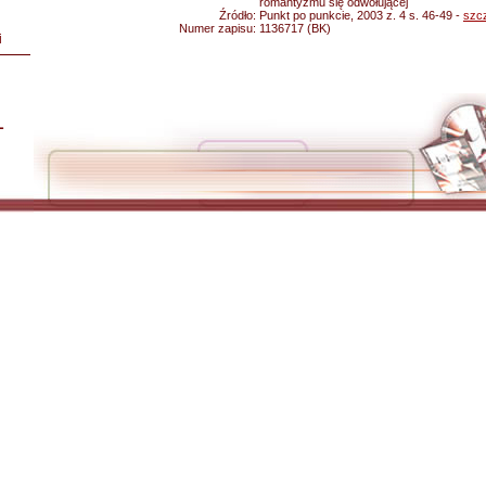
romantyzmu się odwołującej
Źródło:
Punkt po punkcie, 2003 z. 4 s. 46-49 -
szc
Numer zapisu:
1136717 (BK)
i
L