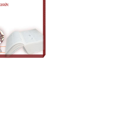
zegóły