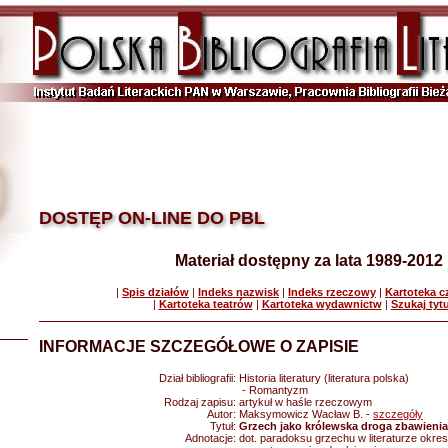
DOSTĘP ON-LINE DO PBL
Materiał dostępny za lata 1989-2012
|
Spis działów
|
Indeks nazwisk
|
Indeks rzeczowy
|
Kartoteka 
|
Kartoteka teatrów
|
Kartoteka wydawnictw
|
Szukaj tyt
INFORMACJE SZCZEGÓŁOWE O ZAPISIE
Dział bibliografii:
Historia literatury (literatura polska)
- Romantyzm
Rodzaj zapisu:
artykuł w haśle rzeczowym
Autor:
Maksymowicz Wacław B. -
szczegóły
Tytuł:
Grzech jako królewska droga zbawienia
Adnotacje:
dot. paradoksu grzechu w literaturze okre