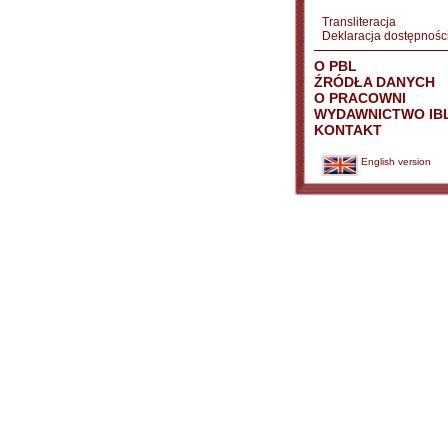
Transliteracja
Deklaracja dostępnośc
O PBL
ŹRÓDŁA DANYCH
O PRACOWNI
WYDAWNICTWO IB
KONTAKT
English version