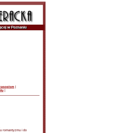
czasopism
|
ułu
|
su romantyzmu i do