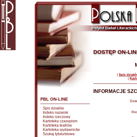
DOSTĘP ON-LIN
|
Spis dział
|
Kart
INFORMACJE SZC
PBL ON-LINE
Dział
Spis działów
Rod
Indeks nazwisk
Indeks rzeczowy
Kartoteka czasopism
Kartoteka teatrów
Kartoteka wydawnictw
Szukaj tytułu/słowa