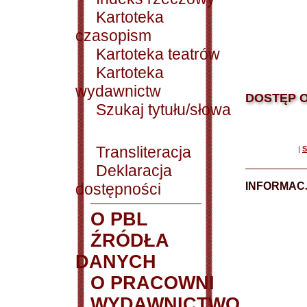
Kartoteka
czasopism
Kartoteka teatrów
Kartoteka
wydawnictw
DOSTĘP O
Szukaj tytułu/słowa
Transliteracja
|
S
Deklaracja
dostępności
INFORMACJ
O PBL
ŹRÓDŁA
DANYCH
O PRACOWNI
WYDAWNICTWO