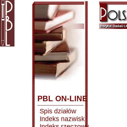
PBL ON-LINE
Spis działów
Indeks nazwisk
Indeks rzeczowy