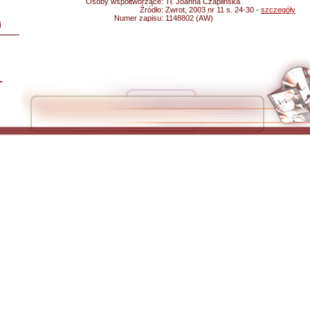
Osoby współtworzące:
Tł. Joanna Czaplińska
Źródło:
Zwrot, 2003 nr 11 s. 24-30 -
szczegóły
Numer zapisu:
1148802 (AW)
i
L