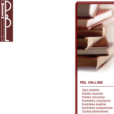
PBL ON-LINE
Spis działów
Indeks nazwisk
Indeks rzeczowy
Kartoteka czasopism
Kartoteka teatrów
Kartoteka wydawnictw
Szukaj tytułu/słowa