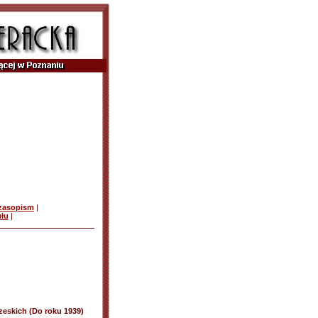
czasopism
|
ułu
|
zeskich (Do roku 1939)