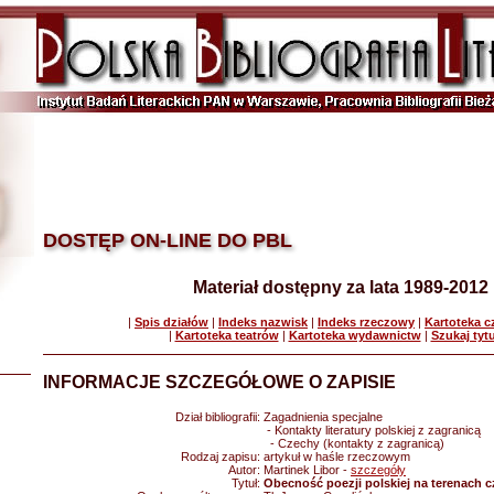
DOSTĘP ON-LINE DO PBL
Materiał dostępny za lata 1989-2012
|
Spis działów
|
Indeks nazwisk
|
Indeks rzeczowy
|
Kartoteka 
|
Kartoteka teatrów
|
Kartoteka wydawnictw
|
Szukaj tyt
INFORMACJE SZCZEGÓŁOWE O ZAPISIE
Dział bibliografii:
Zagadnienia specjalne
- Kontakty literatury polskiej z zagranicą
- Czechy (kontakty z zagranicą)
Rodzaj zapisu:
artykuł w haśle rzeczowym
Autor:
Martinek Libor -
szczegóły
Tytuł:
Obecność poezji polskiej na terenach c