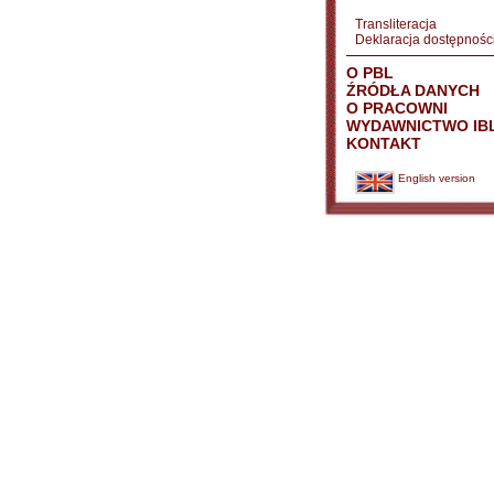
Transliteracja
Deklaracja dostępnośc
O PBL
ŹRÓDŁA DANYCH
O PRACOWNI
WYDAWNICTWO IB
KONTAKT
English version