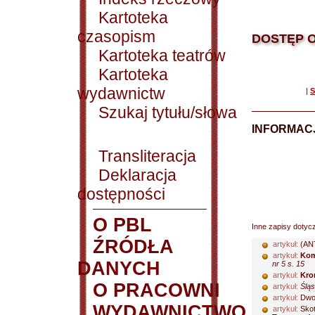
Kartoteka
czasopism
DOSTĘP O
Kartoteka teatrów
Kartoteka
wydawnictw
|
S
Szukaj tytułu/słowa
INFORMACJ
Transliteracja
Deklaracja
dostępności
O PBL
Inne zapisy dotyc
ŹRÓDŁA
artykuł:
(AN
artykuł:
Kom
DANYCH
nr 5 s. 15
artykuł:
Kro
O PRACOWNI
artykuł:
Śląs
artykuł:
Dwor
WYDAWNICTWO
artykuł:
Skot