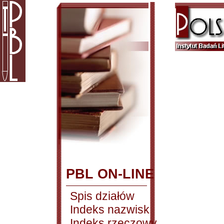
PBL ON-LINE
Spis działów
Indeks nazwisk
Indeks rzeczowy