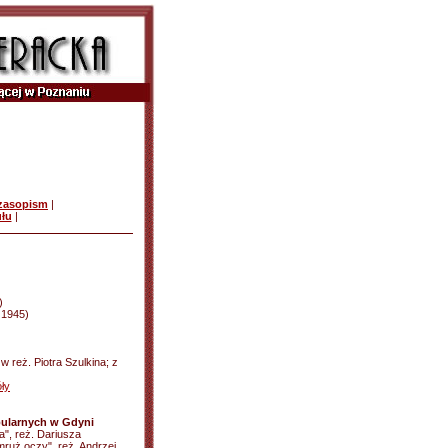
czasopism
|
ułu
|
)
d 1945)
w reż. Piotra Szulkina; z
ły
bularnych w Gdyni
a", reż. Dariusza
ruż oczy", reż. Andrzej