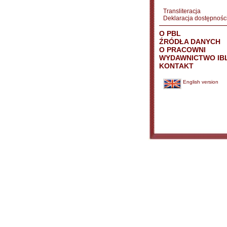
Transliteracja
Deklaracja dostępnośc
O PBL
ŹRÓDŁA DANYCH
O PRACOWNI
WYDAWNICTWO IB
KONTAKT
English version