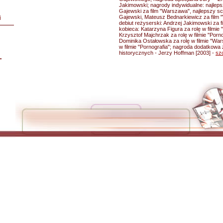
Jakimowski; nagrody indywidualne: najleps
Gajewski za film "Warszawa", najlepszy sc
Gajewski, Mateusz Bednarkiewicz za film 
i
debiut reżyserski: Andrzej Jakimowski za f
kobieca: Katarzyna Figura za rolę w filmie 
Krzysztof Majchrzak za rolę w filmie "Porno
Dominika Ostałowska za rolę w filmie "War
w filmie "Pornografia"; nagroda dodatkowa 
historycznych - Jerzy Hoffman [2003] -
sz
L