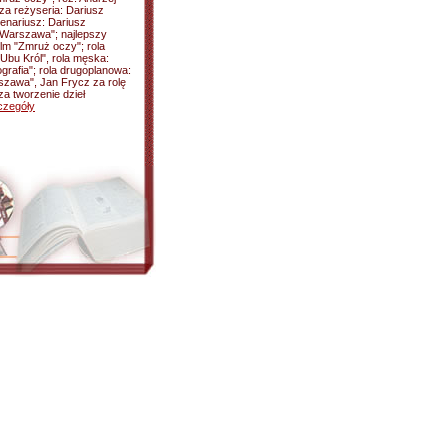
za reżyseria: Dariusz
enariusz: Dariusz
"Warszawa"; najlepszy
ilm "Zmruż oczy"; rola
"Ubu Król", rola męska:
grafia"; rola drugoplanowa:
szawa", Jan Frycz za rolę
za tworzenie dzieł
czegóły