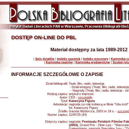
DOSTĘP ON-LINE DO PBL
Materiał dostępny za lata 1989-2012
|
Spis działów
|
Indeks nazwisk
|
Indeks rzeczowy
|
Kartoteka 
|
Kartoteka teatrów
|
Kartoteka wydawnictw
|
Szukaj tyt
INFORMACJE SZCZEGÓŁOWE O ZAPISIE
Dział bibliografii:
Teatr, film, radio, telewizja
- Dział wstępny (Teatr, film, radio, telewizja
- Nagrody (Teatr, film, radio, telewizja - o
Rodzaj zapisu:
artykuł o imprezie
Autor:
CES -
szczegóły
Tytuł:
Katarzyna Figura
Adnotacje:
nagroda za rolę kobiecą w filmie "Ubu król" 
fot. Katarzyny Figury
Źródło:
Gazeta Wyborcza, 2003 nr 18 s. -
szczegó
Numer zapisu:
1149725 (IH)
Dotyczy zapisu:
nagroda:
Festiwalu Polskich Filmów Fa
(2003)
, Grand Prix - Złote Lwy - "Warszaw
Gajewskiego, nagroda Specjalna Jury - "Zm