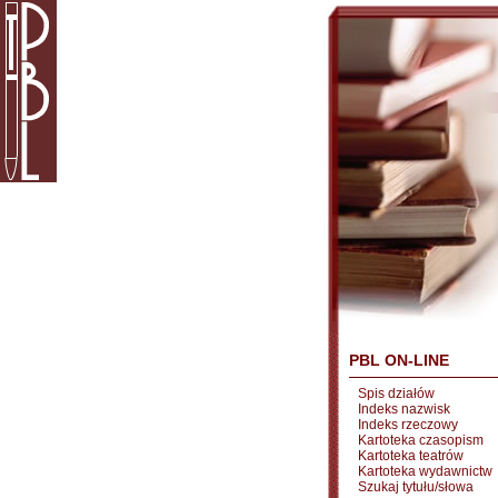
PBL ON-LINE
Spis działów
Indeks nazwisk
Indeks rzeczowy
Kartoteka czasopism
Kartoteka teatrów
Kartoteka wydawnictw
Szukaj tytułu/słowa