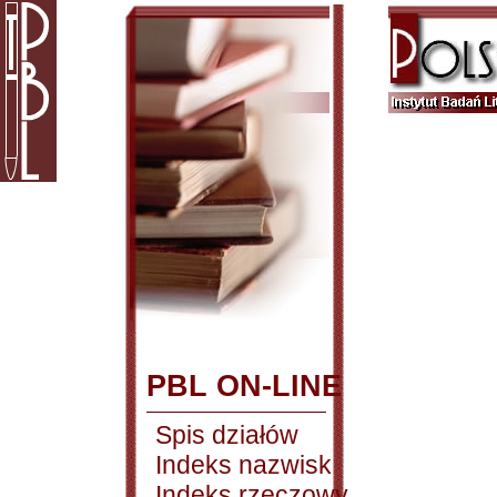
PBL ON-LINE
Spis działów
Indeks nazwisk
Indeks rzeczowy