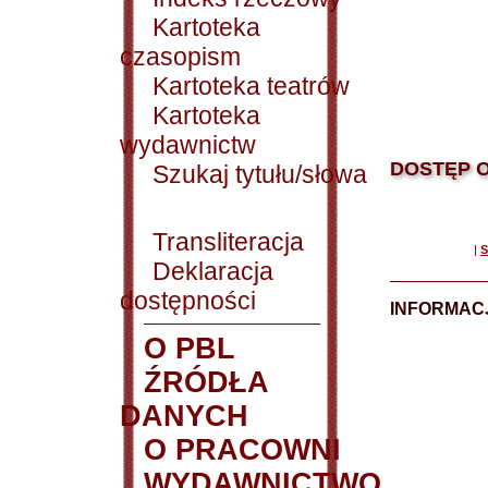
Kartoteka
czasopism
Kartoteka teatrów
Kartoteka
wydawnictw
DOSTĘP O
Szukaj tytułu/słowa
Transliteracja
|
S
Deklaracja
dostępności
INFORMACJ
O PBL
ŹRÓDŁA
DANYCH
O PRACOWNI
WYDAWNICTWO