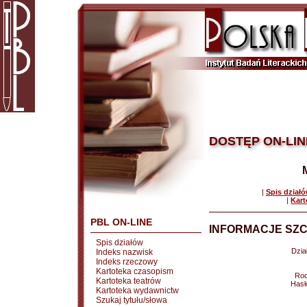
DOSTĘP ON-LIN
|
Spis dział
|
Kart
PBL ON-LINE
INFORMACJE SZC
Spis działów
Dział
Indeks nazwisk
Indeks rzeczowy
Kartoteka czasopism
Rod
Kartoteka teatrów
Hasł
Kartoteka wydawnictw
Szukaj tytułu/słowa