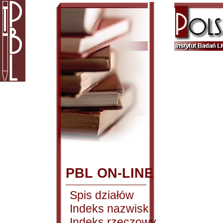
PBL ON-LINE
Spis działów
Indeks nazwisk
Indeks rzeczowy