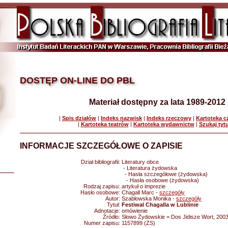
DOSTĘP ON-LINE DO PBL
Materiał dostępny za lata 1989-2012
|
Spis działów
|
Indeks nazwisk
|
Indeks rzeczowy
|
Kartoteka 
|
Kartoteka teatrów
|
Kartoteka wydawnictw
|
Szukaj tyt
INFORMACJE SZCZEGÓŁOWE O ZAPISIE
Dział bibliografii:
Literatury obce
- Literatura żydowska
- Hasła szczegółowe (żydowska)
- Hasła osobowe (żydowska)
Rodzaj zapisu:
artykuł o imprezie
Hasło osobowe:
Chagall Marc -
szczegóły
Autor:
Szabłowska Monika -
szczegóły
Tytuł:
Festiwal Chagalla w Lublinie
Adnotacje:
omówienie
Źródło:
Słowo Żydowskie = Dos Jidisze Wort, 2003 
Numer zapisu:
1157899 (ZS)