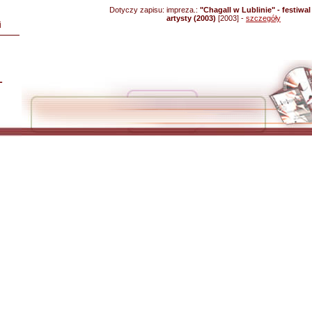
Dotyczy zapisu:
impreza.:
"Chagall w Lublinie" - festiwal
artysty (2003)
[2003] -
szczegóły
i
L