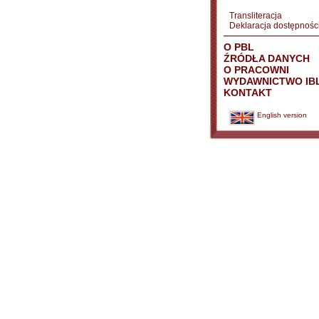
Transliteracja
Deklaracja dostępnośc
O PBL
ŹRÓDŁA DANYCH
O PRACOWNI
WYDAWNICTWO IB
KONTAKT
English version