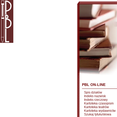
PBL ON-LINE
Spis działów
Indeks nazwisk
Indeks rzeczowy
Kartoteka czasopism
Kartoteka teatrów
Kartoteka wydawnictw
Szukaj tytułu/słowa