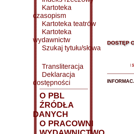
Kartoteka
czasopism
Kartoteka teatrów
Kartoteka
wydawnictw
DOSTĘP O
Szukaj tytułu/słowa
Transliteracja
|
S
Deklaracja
dostępności
INFORMACJ
O PBL
ŹRÓDŁA
DANYCH
O PRACOWNI
WYDAWNICTWO