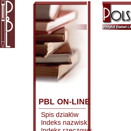
PBL ON-LINE
Spis działów
Indeks nazwisk
Indeks rzeczowy