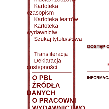
Kartoteka
czasopism
Kartoteka teatrów
Kartoteka
wydawnictw
Szukaj tytułu/słowa
DOSTĘP O
Transliteracja
Deklaracja
|
S
dostępności
O PBL
INFORMACJ
ŹRÓDŁA
DANYCH
O PRACOWNI
WYDAWNICTWO