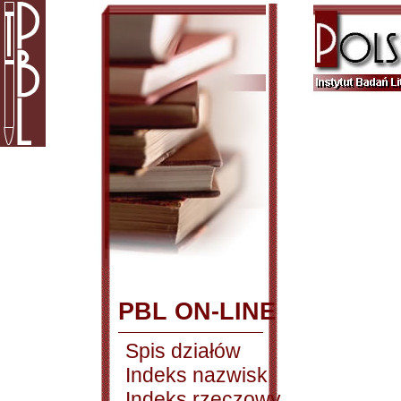
PBL ON-LINE
Spis działów
Indeks nazwisk
Indeks rzeczowy