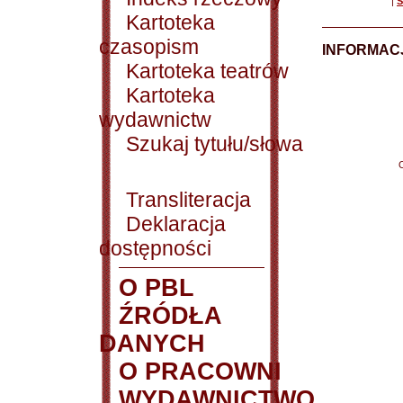
|
S
Kartoteka
czasopism
INFORMACJ
Kartoteka teatrów
Kartoteka
wydawnictw
Szukaj tytułu/słowa
Transliteracja
Deklaracja
dostępności
O PBL
ŹRÓDŁA
DANYCH
O PRACOWNI
WYDAWNICTWO