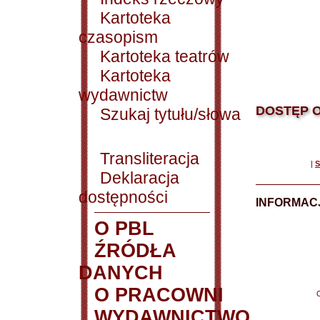
Kartoteka
czasopism
Kartoteka teatrów
Kartoteka
wydawnictw
DOSTĘP O
Szukaj tytułu/słowa
Transliteracja
|
S
Deklaracja
dostępności
INFORMACJ
O PBL
ŹRÓDŁA
DANYCH
O PRACOWNI
WYDAWNICTWO