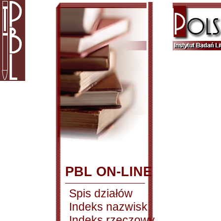
PBL ON-LINE
Spis działów
Indeks nazwisk
Indeks rzeczowy