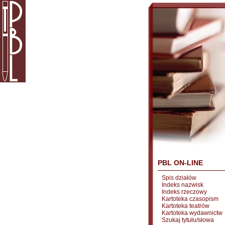
PBL ON-LINE
Spis działów
Indeks nazwisk
Indeks rzeczowy
Kartoteka czasopism
Kartoteka teatrów
Kartoteka wydawnictw
Szukaj tytułu/słowa