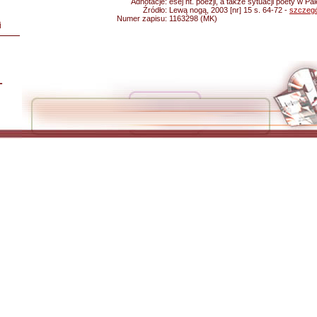
Adnotacje:
esej nt. poezji, a także sytuacji poety w Pa
Źródło:
Lewą nogą, 2003 [nr] 15 s. 64-72 -
szczegó
Numer zapisu:
1163298 (MK)
i
L