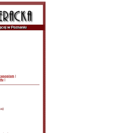
czasopism
|
ułu
|
ka)