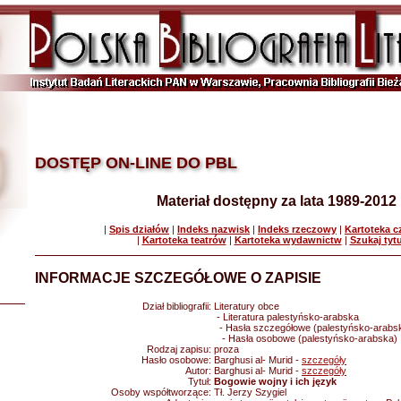
DOSTĘP ON-LINE DO PBL
Materiał dostępny za lata 1989-2012
|
Spis działów
|
Indeks nazwisk
|
Indeks rzeczowy
|
Kartoteka 
|
Kartoteka teatrów
|
Kartoteka wydawnictw
|
Szukaj tyt
INFORMACJE SZCZEGÓŁOWE O ZAPISIE
Dział bibliografii:
Literatury obce
- Literatura palestyńsko-arabska
- Hasła szczegółowe (palestyńsko-arabs
- Hasła osobowe (palestyńsko-arabska)
Rodzaj zapisu:
proza
Hasło osobowe:
Barghusi al- Murid -
szczegóły
Autor:
Barghusi al- Murid -
szczegóły
Tytuł:
Bogowie wojny i ich język
Osoby współtworzące:
Tł. Jerzy Szygiel