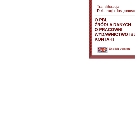
Transliteracja
Deklaracja dostępnośc
O PBL
ŹRÓDŁA DANYCH
O PRACOWNI
WYDAWNICTWO IB
KONTAKT
English version