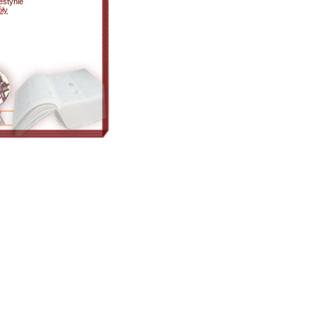
lestynie
ły