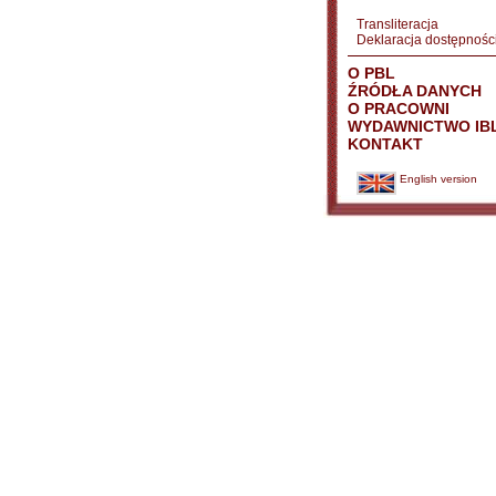
Transliteracja
Deklaracja dostępnośc
O PBL
ŹRÓDŁA DANYCH
O PRACOWNI
WYDAWNICTWO IB
KONTAKT
English version