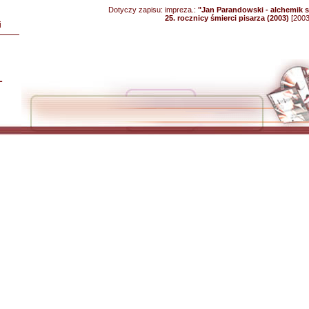
Dotyczy zapisu:
impreza.:
"Jan Parandowski - alchemik s
25. rocznicy śmierci pisarza (2003)
[2003
i
L