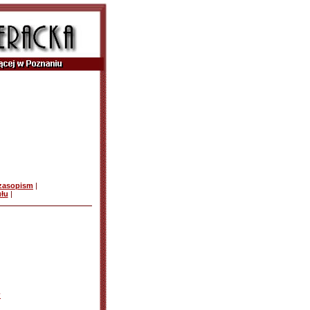
czasopism
|
ułu
|
y