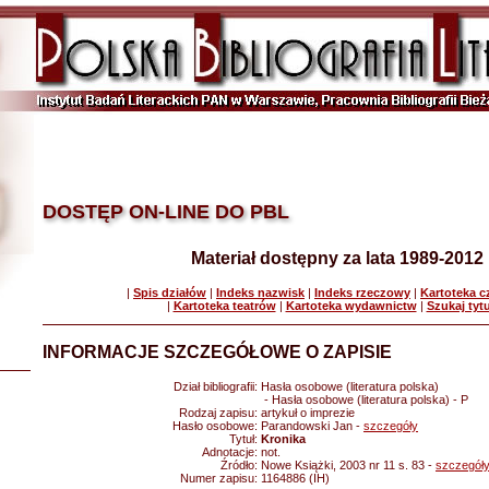
DOSTĘP ON-LINE DO PBL
Materiał dostępny za lata 1989-2012
|
Spis działów
|
Indeks nazwisk
|
Indeks rzeczowy
|
Kartoteka 
|
Kartoteka teatrów
|
Kartoteka wydawnictw
|
Szukaj tyt
INFORMACJE SZCZEGÓŁOWE O ZAPISIE
Dział bibliografii:
Hasła osobowe (literatura polska)
- Hasła osobowe (literatura polska) - P
Rodzaj zapisu:
artykuł o imprezie
Hasło osobowe:
Parandowski Jan -
szczegóły
Tytuł:
Kronika
Adnotacje:
not.
Źródło:
Nowe Książki, 2003 nr 11 s. 83 -
szczegół
Numer zapisu:
1164886 (IH)