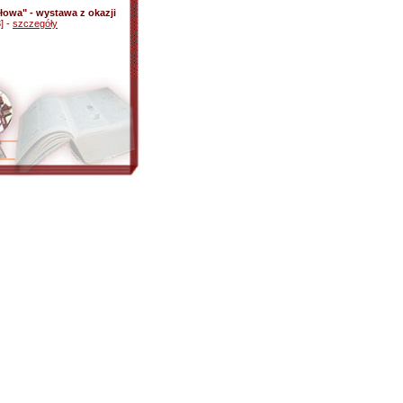
łowa" - wystawa z okazji
] -
szczegóły