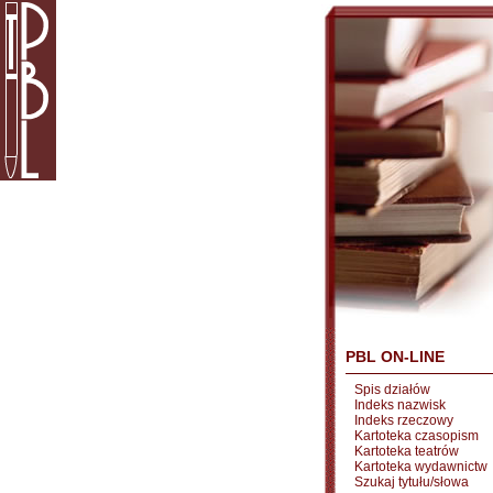
PBL ON-LINE
Spis działów
Indeks nazwisk
Indeks rzeczowy
Kartoteka czasopism
Kartoteka teatrów
Kartoteka wydawnictw
Szukaj tytułu/słowa