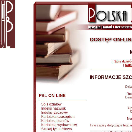
DOSTĘP ON-LIN
|
Spis dział
|
Kart
INFORMACJE SZC
Dział
Rod
PBL ON-LINE
Dział
Spis działów
Op
Indeks nazwisk
O
Indeks rzeczowy
Kartoteka czasopism
Nu
Kartoteka teatrów
Kartoteka wydawnictw
Inne zapisy dotyczące tego m
Szukaj tytułu/słowa