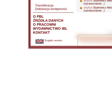
artykuł:
Budrewicz Alek
(sprawozdanie...)
Transliteracja
artykuł:
Budrewicz Alek
Deklaracja dostępności
(sprawozdanie...)
O PBL
ŹRÓDŁA DANYCH
O PRACOWNI
WYDAWNICTWO IBL
KONTAKT
English version