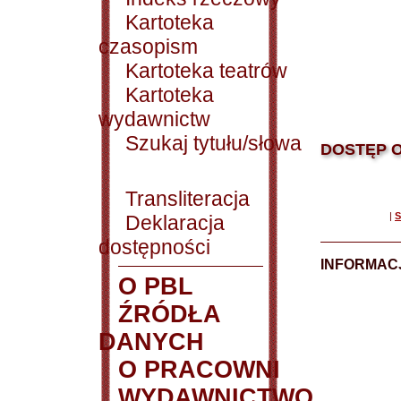
Kartoteka
czasopism
Kartoteka teatrów
Kartoteka
wydawnictw
Szukaj tytułu/słowa
DOSTĘP O
Transliteracja
|
S
Deklaracja
dostępności
INFORMACJ
O PBL
ŹRÓDŁA
DANYCH
O PRACOWNI
WYDAWNICTWO