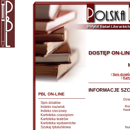
DOSTĘP ON-LIN
|
Spis dział
|
Kart
INFORMACJE SZC
PBL ON-LINE
Dział
Spis działów
Rod
Indeks nazwisk
Hasł
Indeks rzeczowy
Kartoteka czasopism
Kartoteka teatrów
Kartoteka wydawnictw
Szukaj tytułu/słowa
Nu