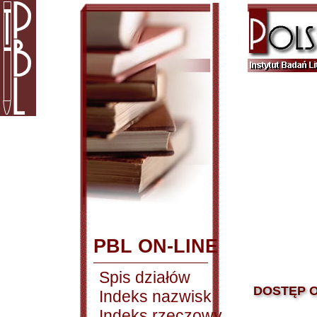
PBL ON-LINE
Spis działów
DOSTĘP O
Indeks nazwisk
Indeks rzeczowy