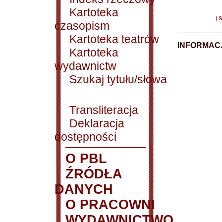
Kartoteka
|
S
czasopism
Kartoteka teatrów
INFORMACJ
Kartoteka
wydawnictw
Szukaj tytułu/słowa
Transliteracja
Deklaracja
dostępności
O PBL
ŹRÓDŁA
DANYCH
O PRACOWNI
WYDAWNICTWO