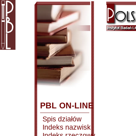
PBL ON-LINE
Spis działów
Indeks nazwisk
Indeks rzeczowy