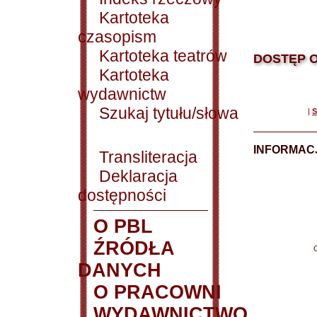
Kartoteka
czasopism
Kartoteka teatrów
DOSTĘP O
Kartoteka
wydawnictw
Szukaj tytułu/słowa
|
S
INFORMACJ
Transliteracja
Deklaracja
dostępności
O PBL
ŹRÓDŁA
DANYCH
O PRACOWNI
WYDAWNICTWO